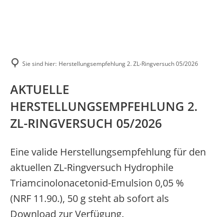
SORTIMENT
HERSTELLUNG
Mischsysteme
SUPPORT
Herstellungstipps
Mischbehältnis
FAQs
Sie sind hier:
Herstellungsempfehlung 2. ZL-Ringversuch 05/2026
ZL-Ringversuche
Zubehör
Videos
AKTUELLE
HERSTELLUNGSEMPFEHLUNG 2.
Kontakt
ZL-RINGVERSUCH 05/2026
Eine valide Herstellungsempfehlung für den
aktuellen ZL-Ringversuch Hydrophile
Triamcinolonacetonid-Emulsion 0,05 %
(NRF 11.90.), 50 g steht ab sofort als
Download zur Verfügung.