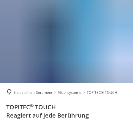
SORTIMENT
HERSTELLUNG
Mischsysteme
SUPPORT
Herstellungstipps
Mischbehältnis
FAQs
ZL-Ringversuche
Zubehör
Videos
Kontakt
Sie sind hier:
Sortiment
Mischsysteme
TOPITEC® TOUCH
®
TOPITEC®
TOPITEC
TOUCH
Reagiert auf jede Berührung
TOUCH