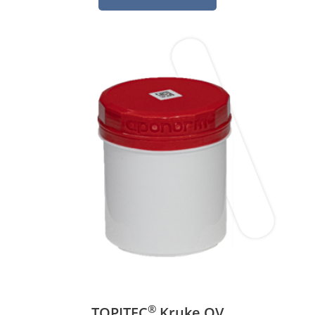
®
TOPITEC
Kruke OV