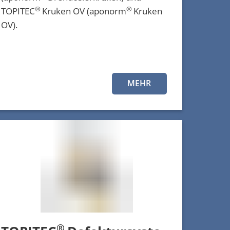
®
®
TOPITEC
Kruken OV (aponorm
Kruken
OV).
MEHR
®