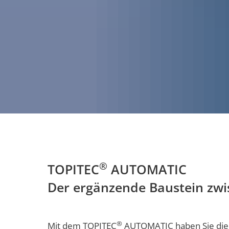
®
TOPITEC®
TOPITEC
AUTOMATIC
Der ergänzende Baustein zw
AUTOMATIC
®
Mit dem TOPITEC
AUTOMATIC haben Sie die 