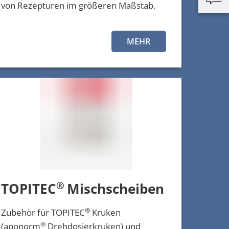
von Rezepturen im größeren Maßstab.
MEHR
®
TOPITEC
Mischscheiben
®
Zubehör für TOPITEC
Kruken
®
(aponorm
Drehdosierkruken) und