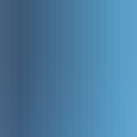
IMENT
HERSTELLUNG
TOPITEC® EXPERT
systeme
Herstellungstipps
TOPITEC® TOUCH
TOPITEC® Kruke
ehältnis
ZL-Ringversuche
TOPITEC® AUTOMATIC
TOPITEC® Kruke OV
TOPITEC® Werkzeugwelle
ör
TOPITEC® Rezepturgefäß
TOPITEC® Defektursystem
TOPITEC® Rezepturdose
TOPITEC® Pulvermischsystem
TOPITEC® Defekturdose