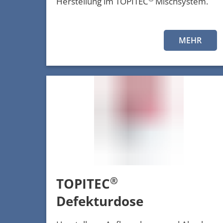
Herstellung im TOPITEC
Mischsystem.
MEHR
®
TOPITEC
Defekturdose