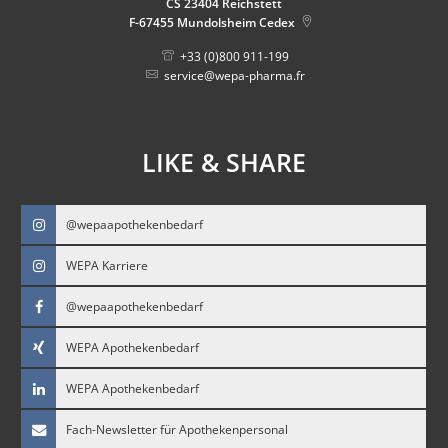
CS 23404 Reichstett
F-67455
Mundolsheim Cedex
+33 (0)800 911-199
service@wepa-pharma.fr
LIKE & SHARE
@wepaapothekenbedarf
WEPA Karriere
@wepaapothekenbedarf
WEPA Apothekenbedarf
WEPA Apothekenbedarf
Fach-Newsletter für Apothekenpersonal