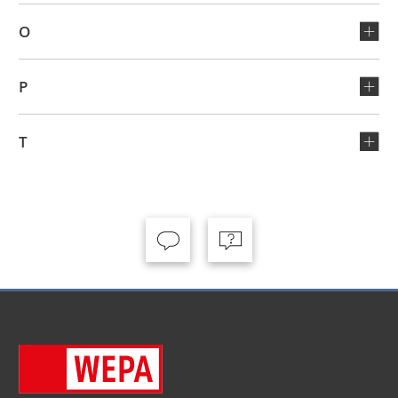
O
P
T