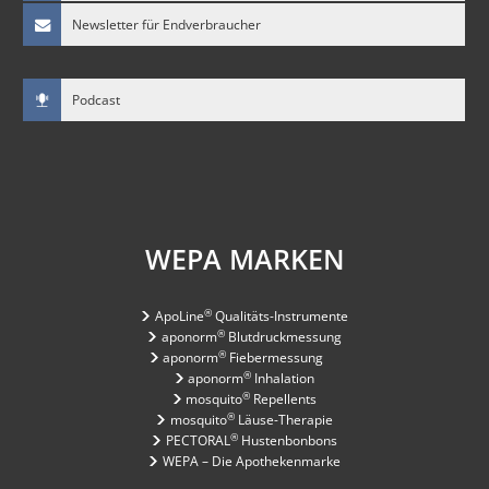
Newsletter für Endverbraucher
Podcast
WEPA MARKEN
®
ApoLine
Qualitäts-Instrumente
®
aponorm
Blutdruckmessung
®
aponorm
Fiebermessung
®
aponorm
Inhalation
®
mosquito
Repellents
®
mosquito
Läuse-Therapie
®
PECTORAL
Hustenbonbons
WEPA – Die Apothekenmarke