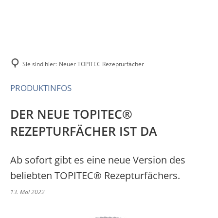
SORTIMENT
HERSTELLUNG
Mischsysteme
SUPPORT
Herstellungstipps
Mischbehältnis
FAQs
Sie sind hier:
Neuer TOPITEC Rezepturfächer
ZL-Ringversuche
Zubehör
Videos
PRODUKTINFOS
Kontakt
DER NEUE TOPITEC®
REZEPTURFÄCHER IST DA
Ab sofort gibt es eine neue Version des
beliebten TOPITEC® Rezepturfächers.
13. Mai 2022