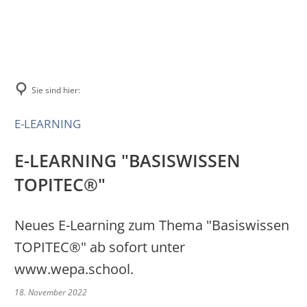
SORTIMENT
HERSTELLUNG
Mischsysteme
SUPPORT
Herstellungstipps
Mischbehältnis
FAQs
Sie sind hier:
ZL-Ringversuche
Zubehör
Videos
E-LEARNING
Kontakt
E-LEARNING "BASISWISSEN
TOPITEC®"
Neues E-Learning zum Thema "Basiswissen
TOPITEC®" ab sofort unter
www.wepa.school.
18. November 2022